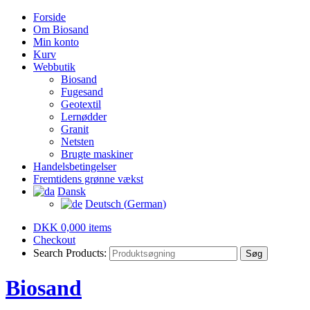
Forside
Om Biosand
Min konto
Kurv
Webbutik
Biosand
Fugesand
Geotextil
Lernødder
Granit
Netsten
Brugte maskiner
Handelsbetingelser
Fremtidens grønne vækst
Dansk
Deutsch
(
German
)
DKK
0,00
0 items
Checkout
Search Products:
Biosand