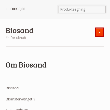
DKK
0,00
Biosand
²
Fri for ukrudt
Om Biosand
Biosand
Blomstervænget 9
6230 Rødekro